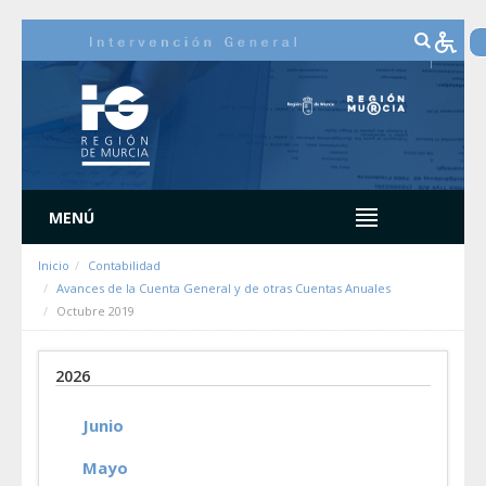
Saltar al contenido
MENÚ
Inicio
Contabilidad
Avances de la Cuenta General y de otras Cuentas Anuales
Octubre 2019
2026
Junio
Mayo