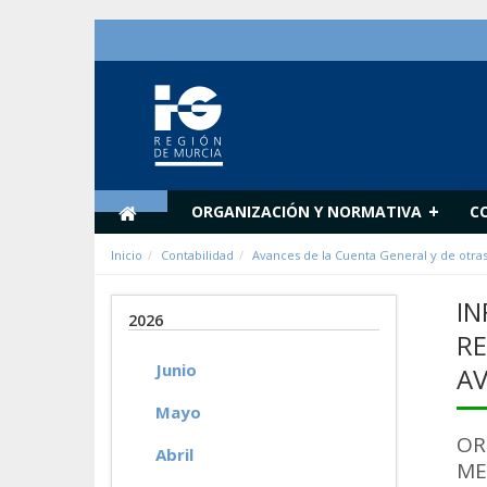
Saltar al contenido
+
ORGANIZACIÓN Y NORMATIVA
C
Inicio
Contabilidad
Avances de la Cuenta General y de otra
IN
2026
RE
Junio
AV
Mayo
OR
Abril
ME