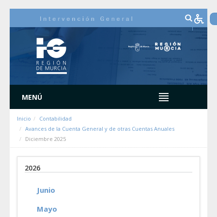
Saltar al contenido
MENÚ
Inicio
Contabilidad
Avances de la Cuenta General y de otras Cuentas Anuales
Diciembre 2025
2026
Junio
Mayo