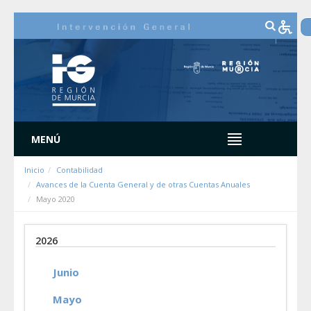
Saltar al contenido
MENÚ
Inicio
Contabilidad
Avances de la Cuenta General y de otras Cuentas Anuales
Mayo 2020
2026
Junio
Mayo