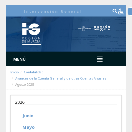
Saltar al contenido
MENÚ
Inicio
Contabilidad
Avances de la Cuenta General y de otras Cuentas Anuales
Agosto 2025
2026
Junio
Mayo