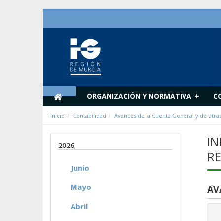
Saltar al contenido
+
ORGANIZACIÓN Y NORMATIVA
C
Inicio
Contabilidad
Avances de la Cuenta General y de otra
IN
2026
RE
Junio
Mayo
AV
Abril