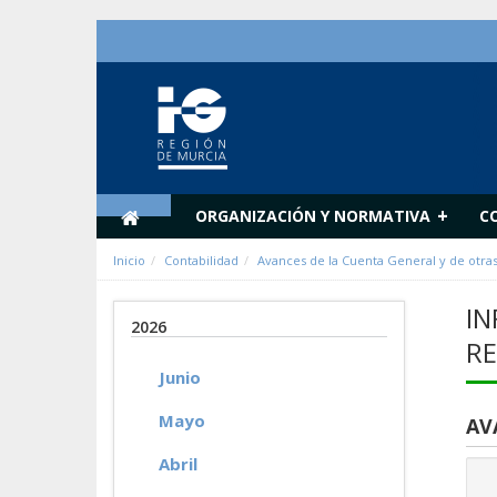
Saltar al contenido
+
ORGANIZACIÓN Y NORMATIVA
C
Inicio
Contabilidad
Avances de la Cuenta General y de otra
IN
2026
RE
Junio
Mayo
AV
Abril