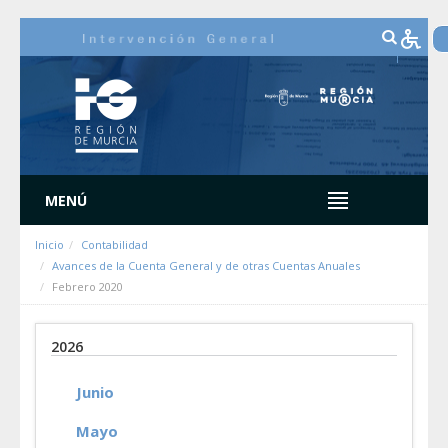
Saltar al contenido
MENÚ
Inicio
Contabilidad
Avances de la Cuenta General y de otras Cuentas Anuales
Febrero 2020
2026
Junio
Mayo