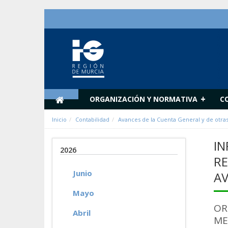
Saltar al contenido
+
ORGANIZACIÓN Y NORMATIVA
C
Inicio
Contabilidad
Avances de la Cuenta General y de otra
IN
2026
RE
Junio
AV
Mayo
OR
Abril
ME