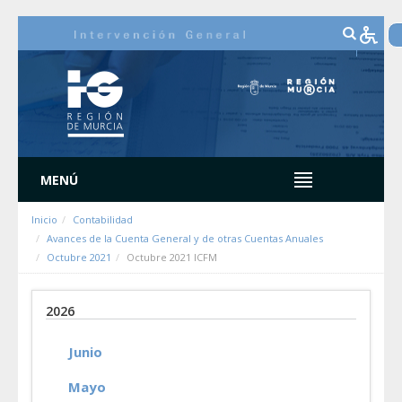
Saltar al contenido
MENÚ
Inicio
Contabilidad
Avances de la Cuenta General y de otras Cuentas Anuales
Octubre 2021
Octubre 2021 ICFM
2026
Junio
Mayo