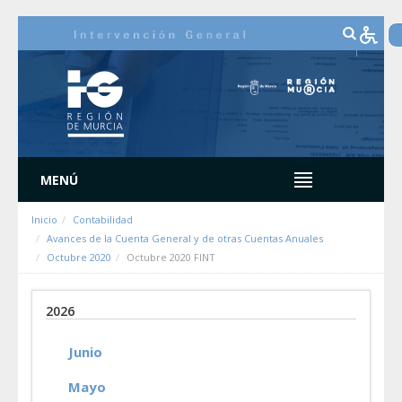
Saltar al contenido
MENÚ
Inicio
Contabilidad
Avances de la Cuenta General y de otras Cuentas Anuales
Octubre 2020
Octubre 2020 FINT
2026
Junio
Mayo