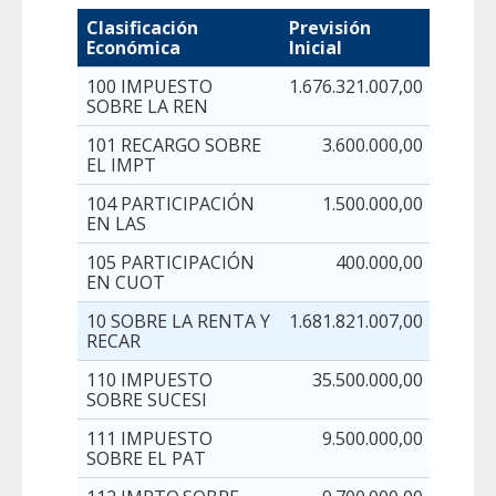
Clasificación
Previsión
Modif
Económica
Inicial
Previ
100 IMPUESTO
1.676.321.007,00
SOBRE LA REN
101 RECARGO SOBRE
3.600.000,00
EL IMPT
104 PARTICIPACIÓN
1.500.000,00
EN LAS
105 PARTICIPACIÓN
400.000,00
EN CUOT
10 SOBRE LA RENTA Y
1.681.821.007,00
RECAR
110 IMPUESTO
35.500.000,00
SOBRE SUCESI
111 IMPUESTO
9.500.000,00
SOBRE EL PAT