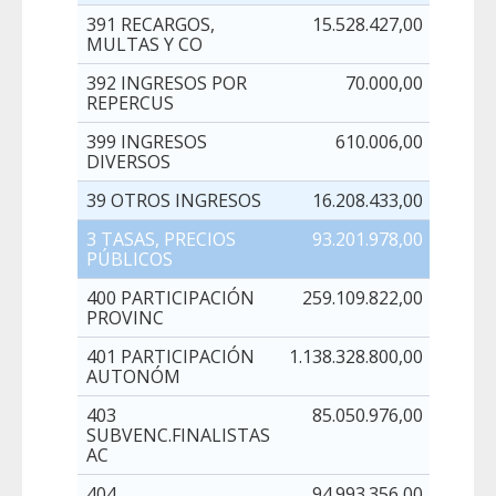
391 RECARGOS,
15.528.427,00
MULTAS Y CO
392 INGRESOS POR
70.000,00
REPERCUS
399 INGRESOS
610.006,00
DIVERSOS
39 OTROS INGRESOS
16.208.433,00
3 TASAS, PRECIOS
93.201.978,00
PÚBLICOS
400 PARTICIPACIÓN
259.109.822,00
PROVINC
401 PARTICIPACIÓN
1.138.328.800,00
AUTONÓM
403
85.050.976,00
18.27
SUBVENC.FINALISTAS
AC
404
94.993.356,00
54