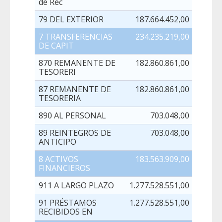
de Rec
79 DEL EXTERIOR
187.664.452,00
4.66
7 TRANSFERENCIAS
234.235.219,00
5.33
DE CAPIT
870 REMANENTE DE
182.860.861,00
180.11
TESORERI
87 REMANENTE DE
182.860.861,00
180.11
TESORERIA
890 AL PERSONAL
703.048,00
89 REINTEGROS DE
703.048,00
ANTICIPO
8 ACTIVOS
183.563.909,00
180.11
FINANCIEROS
911 A LARGO PLAZO
1.277.528.551,00
594.68
91 PRÉSTAMOS
1.277.528.551,00
594.68
RECIBIDOS EN