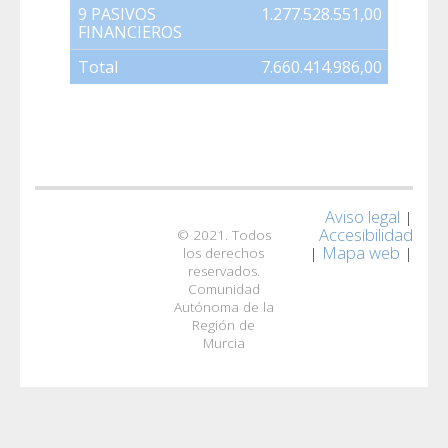
9 PASIVOS
1.277.528.551,00
594.68
FINANCIEROS
Total
7.660.414.986,00
802.19
Aviso legal
|
Accesibilidad
© 2021. Todos
Mapa web
|
|
los derechos
reservados.
Comunidad
Autónoma de la
Región de
Murcia