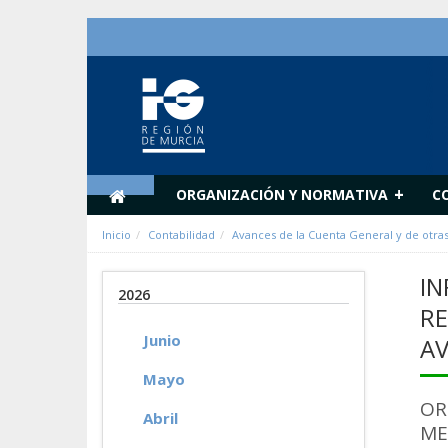
Saltar al contenido
+
ORGANIZACIÓN Y NORMATIVA
C
Inicio
Contabilidad
Avances de la Cuenta General y de otra
IN
2026
RE
Junio
AV
Mayo
OR
Abril
ME