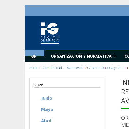
Saltar al contenido
+
ORGANIZACIÓN Y NORMATIVA
C
Inicio
Contabilidad
Avances de la Cuenta General y de otra
IN
2026
RE
Junio
AV
Mayo
OR
Abril
ME