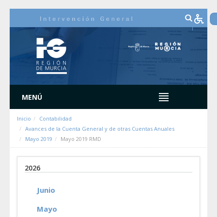
Saltar al contenido
MENÚ
Inicio
Contabilidad
Avances de la Cuenta General y de otras Cuentas Anuales
Mayo 2019
Mayo 2019 RMD
2026
Junio
Mayo