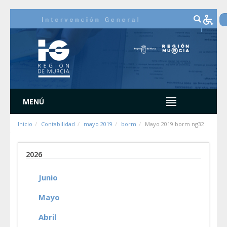
Saltar al contenido
MENÚ
Inicio
Contabilidad
mayo 2019
borm
Mayo 2019 borm ng32
2026
Junio
Mayo
Abril