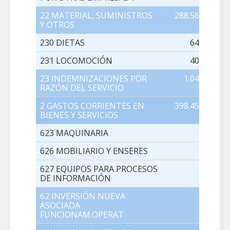
22 MATERIAL, SUMINISTROS
288.560,00
Y OTROS
230 DIETAS
640,00
231 LOCOMOCIÓN
400,00
23 INDEMNIZACIONES POR
1.040,00
RAZÓN DEL SERVICIO
2 GASTOS CORRIENTES EN
398.450,00
BIENES Y SERVICIOS
623 MAQUINARIA
0,00
626 MOBILIARIO Y ENSERES
0,00
627 EQUIPOS PARA PROCESOS
0,00
DE INFORMACIÓN
62 INVERSIÓN NUEVA
0,00
ASOCIADA
FUNCIONAM.OPERAT