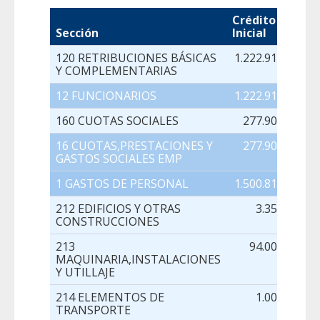
Crédito
Sección
Inicial
M
120 RETRIBUCIONES BÁSICAS
1.222.914,00
Y COMPLEMENTARIAS
12 FUNCIONARIOS
1.222.914,00
160 CUOTAS SOCIALES
277.905,00
16 CUOTAS,PRESTACIONES Y
277.905,00
GASTOS SOCIALES EMP
1 GASTOS DE PERSONAL
1.500.819,00
212 EDIFICIOS Y OTRAS
3.350,00
CONSTRUCCIONES
213
94.000,00
MAQUINARIA,INSTALACIONES
Y UTILLAJE
214 ELEMENTOS DE
1.000,00
TRANSPORTE