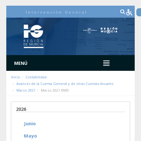
Saltar al contenido
MENÚ
Inicio
Contabilidad
Avances de la Cuenta General y de otras Cuentas Anuales
Marzo 2021
Marzo 2021 RMD
2026
Junio
Mayo