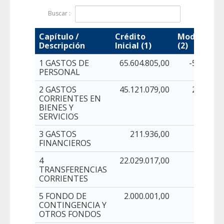
Buscar :
Capítulo /
Crédito
Modificaci
Descripción
Inicial (1)
(2)
1 GASTOS DE
65.604.805,00
-5.553.49
PERSONAL
2 GASTOS
45.121.079,00
2.553.40
CORRIENTES EN
BIENES Y
SERVICIOS
3 GASTOS
211.936,00
FINANCIEROS
4
22.029.017,00
-200.00
TRANSFERENCIAS
CORRIENTES
5 FONDO DE
2.000.001,00
-607.49
CONTINGENCIA Y
OTROS FONDOS