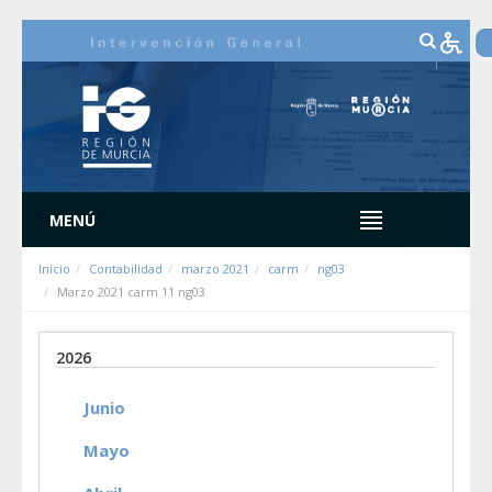
Saltar al contenido
MENÚ
Inicio
Contabilidad
marzo 2021
carm
ng03
Marzo 2021 carm 11 ng03
2026
Junio
Mayo