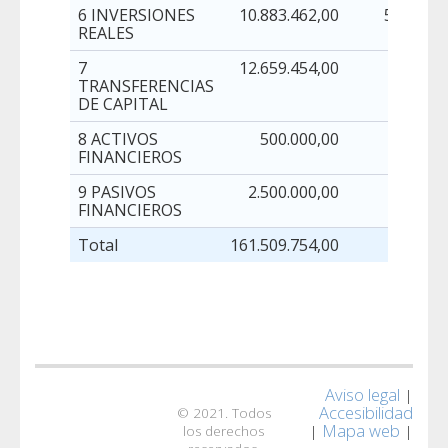
6 INVERSIONES
10.883.462,00
5.098.41
REALES
7
12.659.454,00
-650.00
TRANSFERENCIAS
DE CAPITAL
8 ACTIVOS
500.000,00
FINANCIEROS
9 PASIVOS
2.500.000,00
FINANCIEROS
Total
161.509.754,00
640.83
Aviso legal
|
Accesibilidad
© 2021. Todos
Mapa web
|
|
los derechos