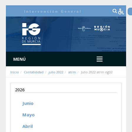
Saltar al contenido
MENÚ
Inicio
Contabilidad
julio 2022
atrm
Julio 2022 atrm ng32
2026
Junio
Mayo
Abril