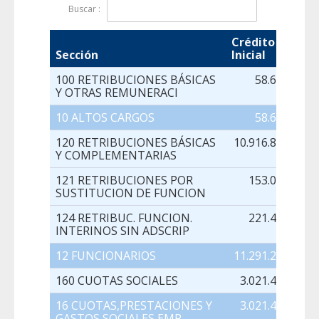
Buscar :
Crédito
Sección
Inicial
100 RETRIBUCIONES BÁSICAS
58.665,00
Y OTRAS REMUNERACI
10 ALTOS CARGOS
58.665,00
120 RETRIBUCIONES BÁSICAS
10.916.851,00
Y COMPLEMENTARIAS
121 RETRIBUCIONES POR
153.003,00
SUSTITUCION DE FUNCION
124 RETRIBUC. FUNCION.
221.415,00
INTERINOS SIN ADSCRIP
12 FUNCIONARIOS
11.291.269,00
160 CUOTAS SOCIALES
3.021.409,00
16 CUOTAS,PRESTACIONES Y
3.021.409,00
GASTOS SOCIALES EMP