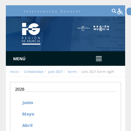
Saltar al contenido
MENÚ
Inicio
Contabilidad
julio 2021
borm
Julio 2021 borm ng29
2026
Junio
Mayo
Abril