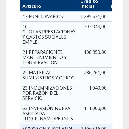
Crédito
Artículo
Inicial
Modific
12 FUNCIONARIOS
1.295.521,00
16
303.344,00
CUOTAS,PRESTACIONES
Y GASTOS SOCIALES
EMPLE
21 REPARACIONES,
108.850,00
MANTENIMIENTO Y
CONSERVACIÓN
22 MATERIAL,
286.761,00
SUMINISTROS Y OTROS
23 INDEMNIZACIONES
1.040,00
POR RAZÓN DEL
SERVICIO
62 INVERSIÓN NUEVA
111.000,00
ASOCIADA
FUNCIONAM.OPERATIV
500000 C.N.S. BOLETIN
2.106.516,00