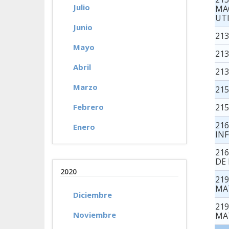
Julio
MA
UTI
Junio
21
Mayo
21
Abril
213
Marzo
215
Febrero
215
21
Enero
IN
21
DE
2020
21
MA
Diciembre
21
Noviembre
MA