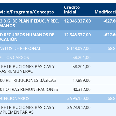
Crédito
rvicio/Programa/Concepto
Inicial
Modificac
3 D.G. DE PLANIF EDUC. Y REC.
12.346.337,00
-627.6
MANOS
1D RECURSOS HUMANOS DE
12.346.337,00
-627.6
UCACIÓN
GASTOS DE PERSONAL
8.119.097,00
68.8
 ALTOS CARGOS
58.201,00
 RETRIBUCIONES BÁSICAS Y
58.201,00
RAS REMUNERAC
000 RETRIBUCIONES BÁSICAS
17.889,00
001 OTRAS REMUNERACIONES
40.312,00
 FUNCIONARIOS
3.995.120,00
68.8
 RETRIBUCIONES BÁSICAS Y
3.924.947,00
MPLEMENTARIAS