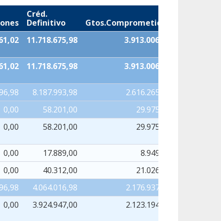
Créd.
iones
Definitivo
Gtos.Comprometidos
Oblig.Rec
61,02
11.718.675,98
3.913.006,75
3.8
61,02
11.718.675,98
3.913.006,75
3.8
96,98
8.187.993,98
2.616.265,41
2.6
0,00
58.201,00
29.975,55
0,00
58.201,00
29.975,55
0,00
17.889,00
8.949,26
0,00
40.312,00
21.026,29
96,98
4.064.016,98
2.176.937,37
2.1
0,00
3.924.947,00
2.123.194,45
2.1