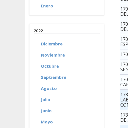
Enero
17
DE
17
DE
2022
17
Diciembre
ES
17
Noviembre
17
Octubre
SE
Septiembre
17
CA
Agosto
17
Julio
LA
CO
Junio
17
DE
Mayo