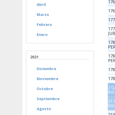
17
Abril
17
Marzo
17
Febrero
17
JU
Enero
17
PE
17
2021
PE
Diciembre
178
17
Noviembre
2 
Octubre
BIE
Septiembre
21
MA
Agosto
21