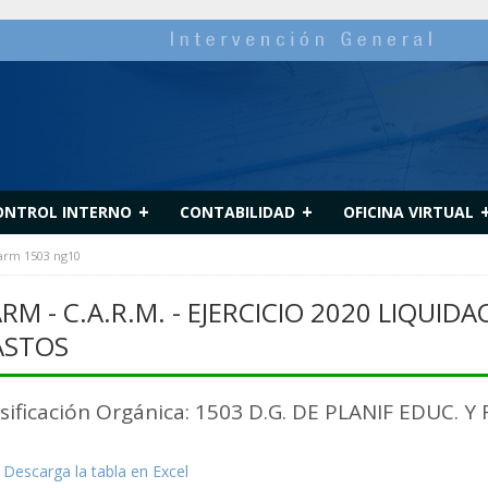
+
+
ONTROL INTERNO
CONTABILIDAD
OFICINA VIRTUAL
carm 1503 ng10
RM - C.A.R.M. - EJERCICIO 2020 LIQUI
ASTOS
asificación Orgánica: 1503 D.G. DE PLANIF EDUC.
Descarga la tabla en Excel