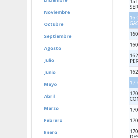
Diciembre
15
SE
Noviembre
16
GA
Octubre
16
Septiembre
16
Agosto
16
Julio
PE
16
Junio
17
Mayo
170
Abril
CO
Marzo
17
Febrero
170
17
Enero
DE