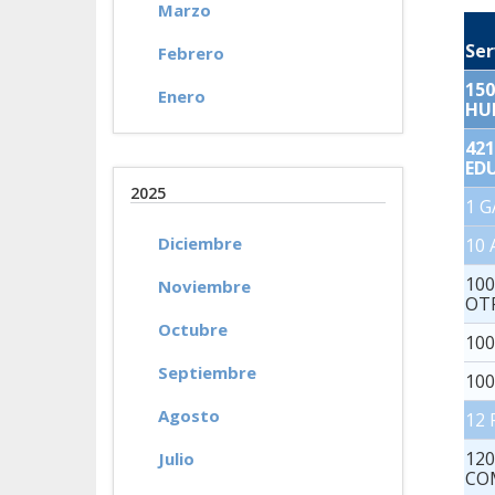
Marzo
Se
Febrero
150
Enero
HU
42
ED
2025
1 
Diciembre
10
100
Noviembre
OT
Octubre
10
Septiembre
10
Agosto
12
120
Julio
CO