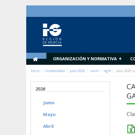
Saltar al contenido
+
ORGANIZACIÓN Y NORMATIVA
C
Inicio
Contabilidad
julio 2020
carm
ng10
Julio 2020 
CA
2026
G
Junio
Cl
Mayo
Abril