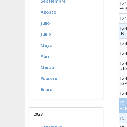
Septiembre
12
ES
Agosto
12
Julio
124
IN
Junio
12
Mayo
124
Abril
12
Marzo
DE
12
Febrero
ES
Enero
12
15
RE
2023
15