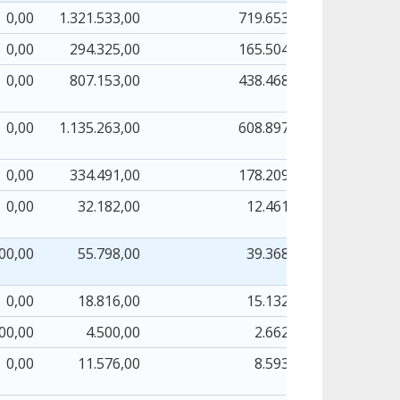
0,00
1.321.533,00
719.653,29
7
0,00
294.325,00
165.504,83
1
0,00
807.153,00
438.468,63
4
0,00
1.135.263,00
608.897,49
6
0,00
334.491,00
178.209,16
1
0,00
32.182,00
12.461,05
600,00
55.798,00
39.368,90
0,00
18.816,00
15.132,39
600,00
4.500,00
2.662,17
0,00
11.576,00
8.593,23