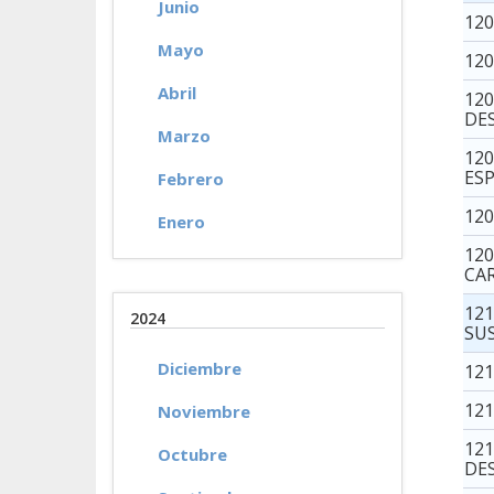
Junio
12
Mayo
120
Abril
12
DE
Marzo
12
ES
Febrero
12
Enero
12
CA
12
2024
SU
Diciembre
12
121
Noviembre
12
Octubre
DE