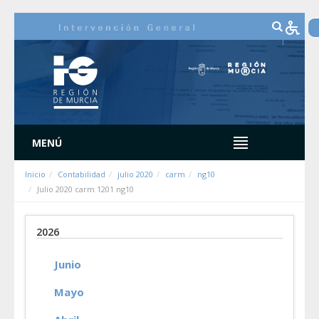
Saltar al contenido
MENÚ
Inicio
Contabilidad
julio 2020
carm
ng10
Julio 2020 carm 1201 ng10
2026
Junio
Mayo