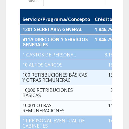
Buscar :
Servicio/Programa/Concepto
Crédito Inicial
1201 SECRETARÍA GENERAL
1.846.790.041,0
411A DIRECCIÓN Y SERVICIOS
1.846.790.041,0
GENERALES
1 GASTOS DE PERSONAL
3.135.065,0
10 ALTOS CARGOS
150.838,0
100 RETRIBUCIONES BÁSICAS
150.838,0
Y OTRAS REMUNERAC
10000 RETRIBUCIONES
37.161,0
BÁSICAS
10001 OTRAS
113.677,0
REMUNERACIONES
11 PERSONAL EVENTUAL DE
149.511,0
GABINETES