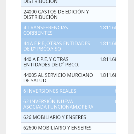
DISTRIBUCIÓN
24000 GASTOS DE EDICIÓN Y
0,0
DISTRIBUCIÓN
4 TRANSFERENCIAS
1.811.686.972,0
CORRIENTES
44 A E.P.E.,OTRAS ENTIDADES
1.811.686.972,0
DE Dº PBCO.Y SO
440 A E.P.E. Y OTRAS
1.811.686.972,0
ENTIDADES DE Dº PBCO.
44005 AL SERVICIO MURCIANO
1.811.686.972,0
DE SALUD
6 INVERSIONES REALES
68.000,0
62 INVERSIÓN NUEVA
68.000,0
ASOCIADA FUNCIONAM.OPERA
626 MOBILIARIO Y ENSERES
0,0
62600 MOBILIARIO Y ENSERES
0,0