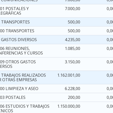
01 POSTALES Y
7.000,00
0,0
LEGRÁFICAS
3 TRANSPORTES
500,00
0,0
300 TRANSPORTES
500,00
0,0
6 GASTOS DIVERSOS
4.235,00
0,0
606 REUNIONES,
1.085,00
0,0
NFERENCIAS Y CURSOS
609 OTROS GASTOS
3.150,00
0,0
VERSOS
7 TRABAJOS REALIZADOS
1.162.001,00
0,0
R OTRAS EMPRESAS
00 LIMPIEZA Y ASEO
6.228,00
0,0
703 POSTALES
200,00
0,0
706 ESTUDIOS Y TRABAJOS
1.150.000,00
0,0
CNICOS