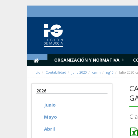
Saltar al contenido
+
ORGANIZACIÓN Y NORMATIVA
C
Inicio
Contabilidad
julio 2020
carm
ng10
Julio 2020 
CA
2026
G
Junio
Cl
Mayo
Abril