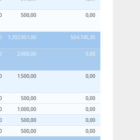
0
500,00
0,00
0
0
1.202.951,00
504.745,35
159.696
0
2.000,00
0,00
0
0
1.500,00
0,00
0
0
500,00
0,00
0
0
1.000,00
0,00
0
0
500,00
0,00
0
0
500,00
0,00
0