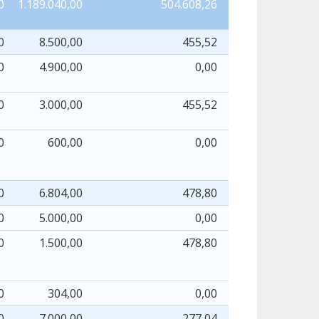
0
1.189.040,00
504.608,26
159.559
0
8.500,00
455,52
455
0
4.900,00
0,00
0
0
3.000,00
455,52
455
0
600,00
0,00
0
0
6.804,00
478,80
478
0
5.000,00
0,00
0
0
1.500,00
478,80
478
0
304,00
0,00
0
0
7.000,00
277,04
277