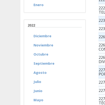
Enero
222
TE
22
2022
22
Diciembre
22
22
Noviembre
CO
Octubre
22
DI
Septiembre
22
Agosto
PO
Julio
227
22
Junio
22
Mayo
TÉ