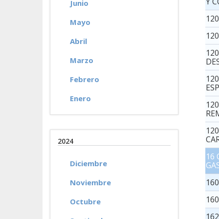
Y 
Junio
12
Mayo
120
Abril
12
Marzo
DE
12
Febrero
ES
Enero
12
RE
12
CA
2024
16
Diciembre
GA
16
Noviembre
16
Octubre
16