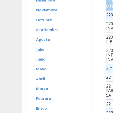
Diciembre
22
OT
Noviembre
220
Octubre
22
IN
Septiembre
220
Agosto
LI
Julio
22
IN
Junio
IN
22
Mayo
221
Abril
22
Marzo
FA
SA
Febrero
22
Enero
22