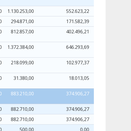
0
1.130.253,00
552.623,22
552.623
0
294.871,00
171.582,39
171.582
0
812.857,00
402.496,21
402.496
0
1.372.384,00
646.293,69
646.293
0
218.099,00
102.977,37
102.977
0
31.380,00
18.013,05
18.013
0
883.210,00
374.906,27
374.906
0
882.710,00
374.906,27
374.906
0
882.710,00
374.906,27
374.906
0
500,00
0,00
0