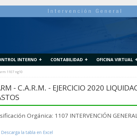
+
+
ONTROL INTERNO
CONTABILIDAD
OFICINA VIRTUAL
carm 1107 ng10
RM - C.A.R.M. - EJERCICIO 2020 LIQUI
ASTOS
asificación Orgánica: 1107 INTERVENCIÓN GENERA
Descarga la tabla en Excel