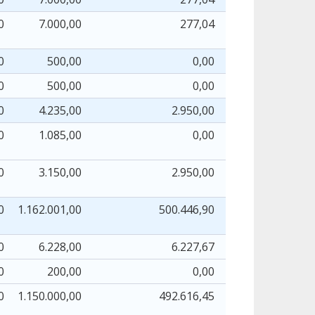
0
7.000,00
277,04
277
0
500,00
0,00
0
0
500,00
0,00
0
0
4.235,00
2.950,00
1.500
0
1.085,00
0,00
0
0
3.150,00
2.950,00
1.500
0
1.162.001,00
500.446,90
156.848
0
6.228,00
6.227,67
0
0
200,00
0,00
0
0
1.150.000,00
492.616,45
155.245