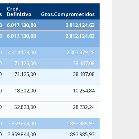
Créd.
s
Definitivo
Gtos.Comprometidos
Oblig.Recon.Ne
0
6.017.130,00
2.812.124,63
2.467.076
0
6.017.130,00
2.812.124,63
2.467.076
0
4.814.179,00
2.307.379,28
2.307.379
0
71.125,00
38.487,08
38.487
0
71.125,00
38.487,08
38.487
0
18.302,00
10.254,84
10.254
0
52.823,00
28.232,24
28.232
0
3.859.844,00
1.893.985,93
1.893.985
0
3.859.844,00
1.893.985,93
1.893.985