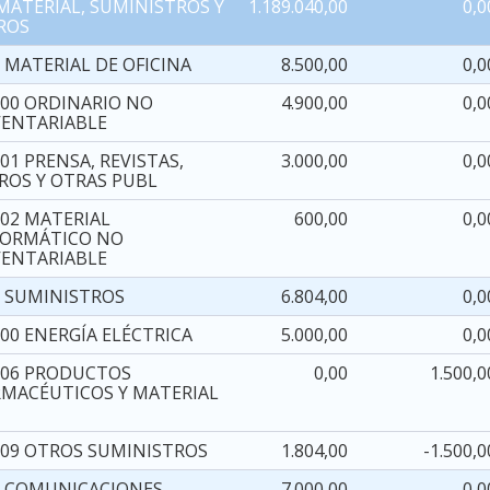
 MATERIAL, SUMINISTROS Y
1.189.040,00
0,0
ROS
 MATERIAL DE OFICINA
8.500,00
0,0
000 ORDINARIO NO
4.900,00
0,0
VENTARIABLE
01 PRENSA, REVISTAS,
3.000,00
0,0
BROS Y OTRAS PUBL
002 MATERIAL
600,00
0,0
FORMÁTICO NO
VENTARIABLE
1 SUMINISTROS
6.804,00
0,0
00 ENERGÍA ELÉCTRICA
5.000,00
0,0
106 PRODUCTOS
0,00
1.500,0
RMACÉUTICOS Y MATERIAL
109 OTROS SUMINISTROS
1.804,00
-1.500,0
2 COMUNICACIONES
7.000,00
0,0