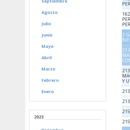
Septiembre
PE
Agosto
16
PE
Julio
PE
2 
Junio
BIE
Mayo
21
MA
Abril
CO
Marzo
21
MA
Febrero
Y U
21
Enero
21
215
2023
215