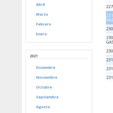
Abril
22
Marzo
23
RA
Febrero
230
Enero
23
GA
23
2021
23
Diciembre
23
Noviembre
23
Octubre
Septiembre
Agosto