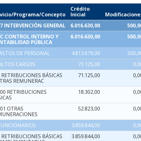
Crédito
rvicio/Programa/Concepto
Inicial
Modificacione
07 INTERVENCIÓN GENERAL
6.016.630,00
500,0
2C CONTROL INTERNO Y
6.016.630,00
500,0
NTABILIDAD PÚBLICA
GASTOS DE PERSONAL
4.813.679,00
500,0
 ALTOS CARGOS
71.125,00
0,0
0 RETRIBUCIONES BÁSICAS
71.125,00
0,0
OTRAS REMUNERAC
000 RETRIBUCIONES
18.302,00
0,0
SICAS
001 OTRAS
52.823,00
0,0
MUNERACIONES
 FUNCIONARIOS
3.859.844,00
0,0
0 RETRIBUCIONES BÁSICAS
3.859.844,00
0,0