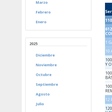
Marzo
Se
Febrero
11
Enero
61
CO
1 
2025
10
Diciembre
10
Y 
Noviembre
10
Octubre
BÁ
Septiembre
10
RE
Agosto
12
Julio
12