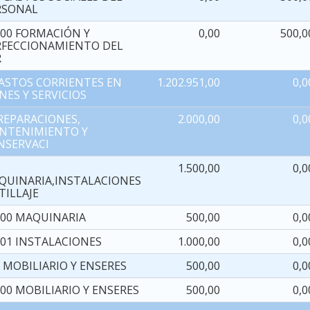
RSONAL
200 FORMACIÓN Y
0,00
500,0
RFECCIONAMIENTO DEL
R
GASTOS CORRIENTES EN
1.202.951,00
0,0
NES Y SERVICIOS
 REPARACIONES,
2.000,00
0,0
NTENIMIENTO Y
NSERVACI
3
1.500,00
0,0
QUINARIA,INSTALACIONES
TILLAJE
300 MAQUINARIA
500,00
0,0
301 INSTALACIONES
1.000,00
0,0
 MOBILIARIO Y ENSERES
500,00
0,0
00 MOBILIARIO Y ENSERES
500,00
0,0