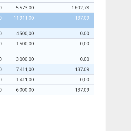
0
5.573,00
1.602,78
1.602
0
11.911,00
137,09
137
0
4.500,00
0,00
0
0
1.500,00
0,00
0
0
3.000,00
0,00
0
0
7.411,00
137,09
137
0
1.411,00
0,00
0
0
6.000,00
137,09
137