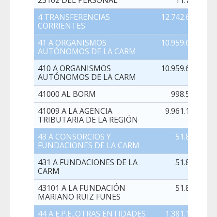
23102 DEL PERSONAL
11.740,00
4 TRANSFERENCIAS
12.742.658,00
CORRIENTES
41 A ORGANISMOS
10.959.683,00
AUTÓNOMOS DE LA CARM
410 A ORGANISMOS
10.959.683,00
AUTÓNOMOS DE LA CARM
41000 AL BORM
998.570,00
41009 A LA AGENCIA
9.961.113,00
TRIBUTARIA DE LA REGIÓN
43 A CONSORCIOS Y
51.817,00
FUNDACIONES DE LA CARM
431 A FUNDACIONES DE LA
51.817,00
CARM
43101 A LA FUNDACIÓN
51.817,00
MARIANO RUIZ FUNES
44 A E.P.E.,OTRAS ENTIDADES
1.381.158,00