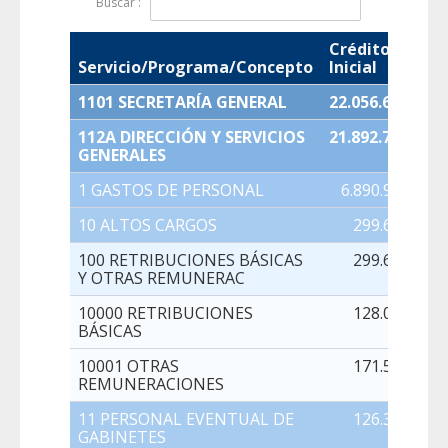
Buscar :
Crédito
Servicio/Programa/Concepto
Inicial
1101 SECRETARÍA GENERAL
22.056.681,00
112A DIRECCIÓN Y SERVICIOS
21.892.738,00
GENERALES
1 GASTOS DE PERSONAL
6.890.961,00
10 ALTOS CARGOS
299.692,00
100 RETRIBUCIONES BÁSICAS
299.692,00
Y OTRAS REMUNERAC
10000 RETRIBUCIONES
128.093,00
BÁSICAS
10001 OTRAS
171.599,00
REMUNERACIONES
11 PERSONAL EVENTUAL DE
126.301,00
GABINETES