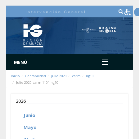
Saltar al contenido
MENÚ
Inicio
Contabilidad
julio 2020
carm
ng10
Julio 2020 carm 1101 ng10
2026
Junio
Mayo