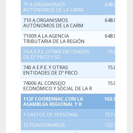
71 A ORGANISMOS
648.000,00
AUTÓNOMOS DE LA CARM
710 A ORGANISMOS
648.000,00
AUTÓNOMOS DE LA CARM
71009 A LA AGENCIA
648.000,00
TRIBUTARIA DE LA REGIÓN
74 A E.P.E.,OTRAS ENTIDADES
15.000,00
DE Dº PBCO.Y SO
740 A E.P.E. Y OTRAS
15.000,00
ENTIDADES DE Dº PBCO.
74006 AL CONSEJO
15.000,00
ECONÓMICO Y SOCIAL DE LA R
112F COORDINAC.CON LA
163.943,00
ASAMBLEA REGIONAL Y R
1 GASTOS DE PERSONAL
157.443,00
12 FUNCIONARIOS
132.311,00