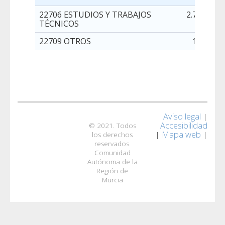
22706 ESTUDIOS Y TRABAJOS
2.750,00
TÉCNICOS
22709 OTROS
103,00
Aviso legal
|
Accesibilidad
© 2021. Todos
Mapa web
|
|
los derechos
reservados.
Comunidad
Autónoma de la
Región de
Murcia