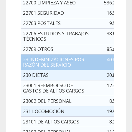
22700 LIMPIEZA Y ASEO
536.222,00
22701 SEGURIDAD
16.950,00
22703 POSTALES
9.508,00
22706 ESTUDIOS Y TRABAJOS
38.629,00
TÉCNICOS
22709 OTROS
85.642,00
23 INDEMNIZACIONES POR
40.882,00
RAZÓN DEL SERVICIO
230 DIETAS
20.895,00
23001 REEMBOLSO DE
12.350,00
GASTOS DE ALTOS CARGOS
23002 DEL PERSONAL
8.545,00
231 LOCOMOCIÓN
19.987,00
23101 DE ALTOS CARGOS
8.247,00