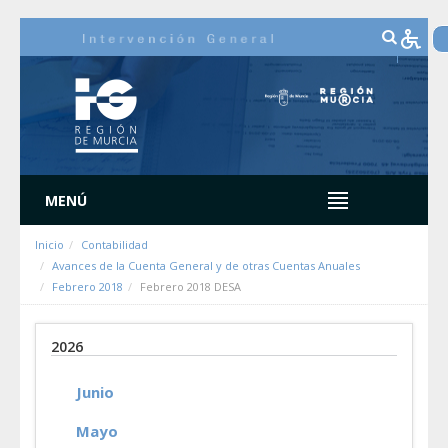
Saltar al contenido
MENÚ
Inicio
Contabilidad
Avances de la Cuenta General y de otras Cuentas Anuales
Febrero 2018
Febrero 2018 DESA
2026
Junio
Mayo