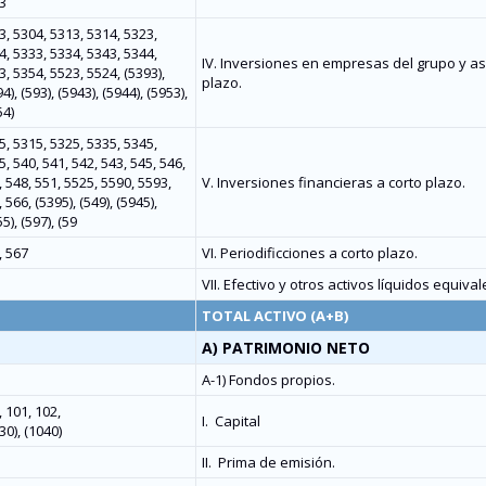
3
3, 5304, 5313, 5314, 5323,
4, 5333, 5334, 5343, 5344,
IV. Inversiones en empresas del grupo y as
, 5354, 5523, 5524, (5393),
plazo.
4), (593), (5943), (5944), (5953),
54)
5, 5315, 5325, 5335, 5345,
, 540, 541, 542, 543, 545, 546,
 548, 551, 5525, 5590, 5593,
V. Inversiones financieras a corto plazo.
 566, (5395), (549), (5945),
5), (597), (59
, 567
VI. Periodificciones a corto plazo.
VII. Efectivo y otros activos líquidos equival
TOTAL ACTIVO (A+B)
A) PATRIMONIO NETO
A-1) Fondos propios.
 101, 102,
I.
Capital
30), (1040)
II.
Prima de emisión.