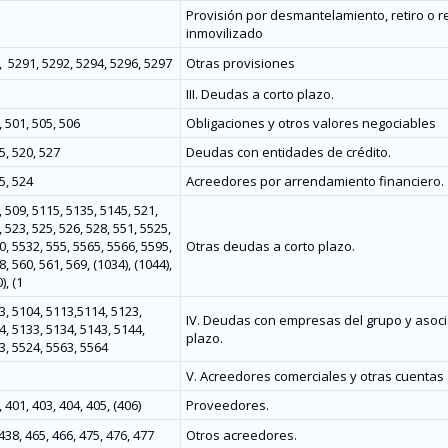
Provisión por desmantelamiento, retiro o re
inmovilizado
,
5291, 5292, 5294, 5296, 5297
Otras provisiones
III. Deudas a corto plazo.
, 501, 505, 506
Obligaciones y otros valores negociables
5, 520, 527
Deudas con entidades de crédito.
5, 524
Acreedores por arrendamiento financiero.
 509, 5115, 5135, 5145, 521,
 523, 525, 526, 528, 551, 5525,
0, 5532, 555, 5565, 5566, 5595,
Otras deudas a corto plazo.
, 560, 561, 569, (1034), (1044),
), (1
3, 5104, 5113,5114, 5123,
IV. Deudas con empresas del grupo y asoci
4, 5133, 5134, 5143, 5144,
plazo.
3, 5524, 5563, 5564
V. Acreedores comerciales y otras cuentas 
 401, 403, 404, 405, (406)
Proveedores.
438, 465, 466, 475, 476, 477
Otros acreedores.