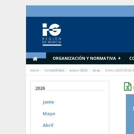
Saltar al contenido
+
ORGANIZACIÓN Y NORMATIVA
C
Inicio
Contabilidad
enero 2024
desa
Enero 2024 DESA 
D
2026
Junio
Mayo
Abril