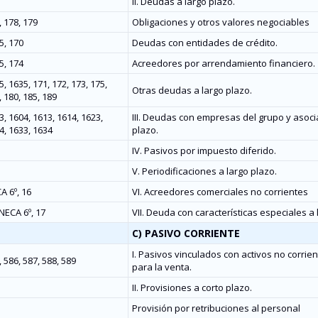
II. Deudas a largo plazo.
, 178, 179
Obligaciones y otros valores negociables
5, 170
Deudas con entidades de crédito.
5, 174
Acreedores por arrendamiento financiero.
, 1635, 171, 172, 173, 175,
Otras deudas a largo plazo.
, 180, 185, 189
3, 1604, 1613, 1614, 1623,
III. Deudas con empresas del grupo y asoci
4, 1633, 1634
plazo.
IV. Pasivos por impuesto diferido.
V. Periodificaciones a largo plazo.
A 6º, 16
VI. Acreedores comerciales no corrientes
 NECA 6º, 17
VII. Deuda con características especiales a 
C) PASIVO CORRIENTE
I. Pasivos vinculados con activos no corri
 586, 587, 588, 589
para la venta.
II. Provisiones a corto plazo.
Provisión por retribuciones al personal