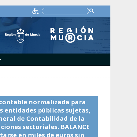
+
 contable normalizada para
s entidades públicas sujetas,
neral de Contabilidad de la
ciones sectoriales. BALANCE
tarse en miles de euros sin