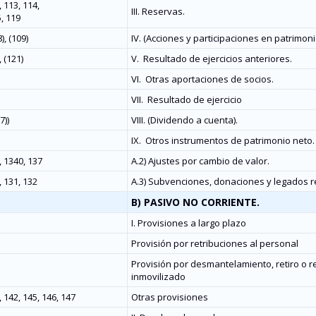
 113, 114,
III. Reservas.
, 119
), (109)
IV. (Acciones y participaciones en patrimoni
 (121)
V.
Resultado de ejercicios anteriores.
VI.
Otras aportaciones de socios.
VII.
Resultado de ejercicio
7))
VIII. (Dividendo a cuenta).
IX.
Otros instrumentos de patrimonio neto.
, 1340, 137
A.2) Ajustes por cambio de valor.
, 131, 132
A.3) Subvenciones, donaciones y legados r
B) PASIVO NO CORRIENTE.
I. Provisiones a largo plazo
Provisión por retribuciones al personal
Provisión por desmantelamiento, retiro o re
inmovilizado
 142, 145, 146, 147
Otras provisiones