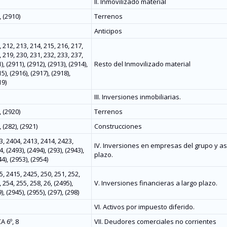
II. Inmovilizado material
, (2910)
Terrenos
Anticipos
 212, 213, 214, 215, 216, 217,
 219, 230, 231, 232, 233, 237,
), (2911), (2912), (2913), (2914),
Resto del Inmovilizado material
5), (2916), (2917), (2918),
19)
III. Inversiones inmobiliarias.
, (2920)
Terrenos
 (282), (2921)
Construcciones
3, 2404, 2413, 2414, 2423,
IV. Inversiones en empresas del grupo y as
, (2493), (2494), (293), (2943),
plazo.
4), (2953), (2954)
, 2415, 2425, 250, 251, 252,
 254, 255, 258, 26, (2495),
V. Inversiones financieras a largo plazo.
), (2945), (2955), (297), (298)
VI. Activos por impuesto diferido.
A 6º, 8
VII. Deudores comerciales no corrientes