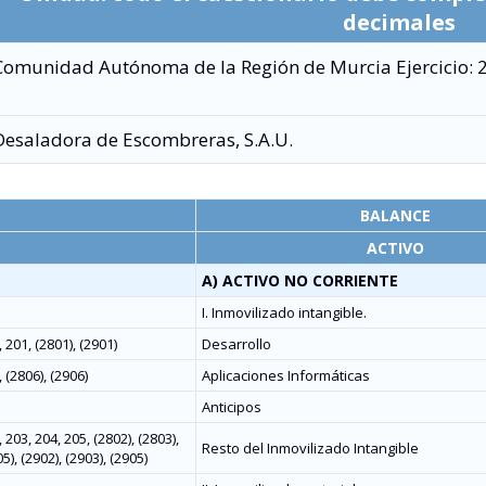
decimales
Comunidad Autónoma de la Región de Murcia Ejercicio: 
Desaladora de Escombreras, S.A.U.
BALANCE
ACTIVO
A) ACTIVO NO CORRIENTE
I. Inmovilizado intangible.
 201, (2801), (2901)
Desarrollo
 (2806), (2906)
Aplicaciones Informáticas
Anticipos
 203, 204, 205, (2802), (2803),
Resto del Inmovilizado Intangible
5), (2902), (2903), (2905)