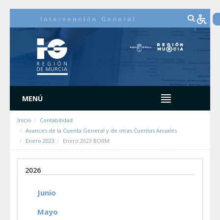
Saltar al contenido
MENÚ
Inicio
Contabilidad
Avances de la Cuenta General y de otras Cuentas Anuales
Enero 2023
Enero 2023 BORM
2026
Junio
Mayo