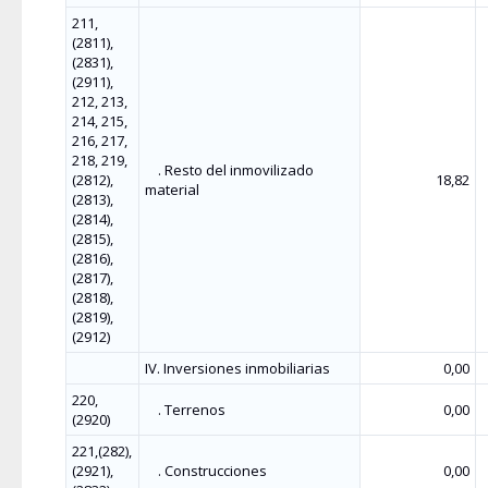
211,
(2811),
(2831),
(2911),
212, 213,
214, 215,
216, 217,
218, 219,
. Resto del inmovilizado
(2812),
18,82
material
(2813),
(2814),
(2815),
(2816),
(2817),
(2818),
(2819),
(2912)
IV. Inversiones inmobiliarias
0,00
220,
. Terrenos
0,00
(2920)
221,(282),
(2921),
. Construcciones
0,00