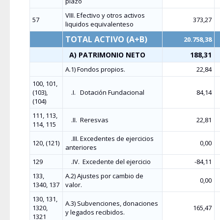
plazo
VIII. Efectivo y otros activos
57
373,27
liquidos equivalenteso
TOTAL ACTIVO (A+B)
20.758,38
A) PATRIMONIO NETO
188,31
A.1) Fondos propios.
22,84
100, 101,
(103),
.I.
Dotación Fundacional
84,14
(104)
111, 113,
.II.
Reresvas
22,81
114, 115
.III. Excedentes de ejercicios
120, (121)
0,00
anteriores
129
.IV.
Excedente del ejercicio
-84,11
133,
A.2) Ajustes por cambio de
0,00
1340, 137
valor.
130, 131,
A.3) Subvenciones, donaciones
1320,
165,47
y legados recibidos.
1321