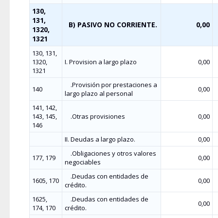
130,
131,
B) PASIVO NO CORRIENTE.
0,00
1320,
1321
130, 131,
1320,
I. Provision a largo plazo
0,00
1321
.Provisión por prestaciones a
140
0,00
largo plazo al personal
141, 142,
143, 145,
.Otras provisiones
0,00
146
II. Deudas a largo plazo.
0,00
.Obligaciones y otros valores
177, 179
0,00
negociables
.Deudas con entidades de
1605, 170
0,00
crédito.
1625,
.Deudas con entidades de
0,00
174, 170
crédito.