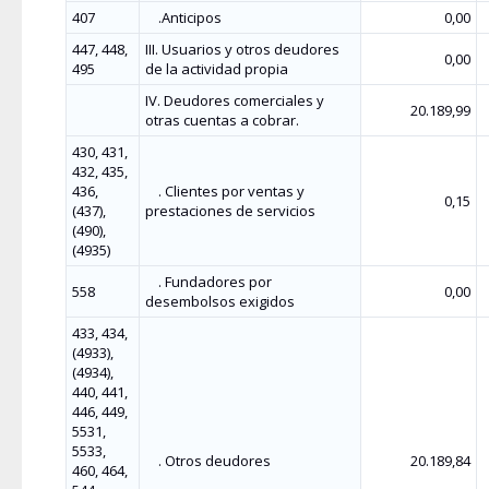
407
.Anticipos
0,00
447, 448,
III. Usuarios y otros deudores
0,00
495
de la actividad propia
IV. Deudores comerciales y
20.189,99
otras cuentas a cobrar.
430, 431,
432, 435,
436,
. Clientes por ventas y
0,15
(437),
prestaciones de servicios
(490),
(4935)
. Fundadores por
558
0,00
desembolsos exigidos
433, 434,
(4933),
(4934),
440, 441,
446, 449,
5531,
5533,
. Otros deudores
20.189,84
460, 464,