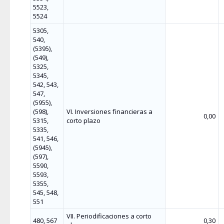
5523,
5524
5305,
540,
(5395),
(549),
5325,
5345,
542, 543,
547,
(5955),
(598),
VI. Inversiones financieras a
0,00
5315,
corto plazo
5335,
541, 546,
(5945),
(597),
5590,
5593,
5355,
545, 548,
551
VII. Periodificaciones a corto
480, 567
0,30