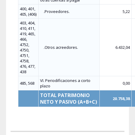
otras cuentas a pagar
400, 401,
.Proveedores.
5,22
405, (406)
403, 404,
410, 411,
419, 465,
466,
4752,
.Otros acreedores.
6.432,04
4750,
4751,
4758,
476, 477,
438
VI. Periodificaciones a corto
485, 568
0,00
plazo
TOTAL PATRIMONIO
20.758,38
NETO Y PASIVO (A+B+C)