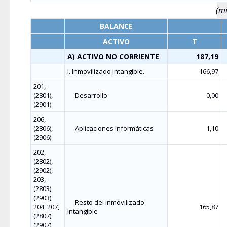
(mi
BALANCE
ACTIVO
T
A) ACTIVO NO CORRIENTE
187,19
I. Inmovilizado intangible.
166,97
201,
(2801),
.Desarrollo
0,00
(2901)
206,
(2806),
.Aplicaciones Informáticas
1,10
(2906)
202,
(2802),
(2902),
203,
(2803),
(2903),
.Resto del Inmovilizado
204, 207,
165,87
Intangible
(2807),
(2907),