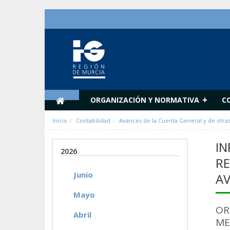
Saltar al contenido
+
ORGANIZACIÓN Y NORMATIVA
C
Inicio
Contabilidad
Avances de la Cuenta General y de otra
IN
2026
RE
Junio
AV
Mayo
OR
Abril
ME