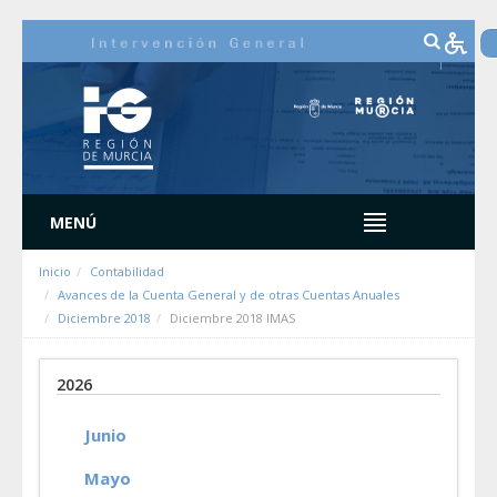
Saltar al contenido
MENÚ
Inicio
Contabilidad
Avances de la Cuenta General y de otras Cuentas Anuales
Diciembre 2018
Diciembre 2018 IMAS
2026
Junio
Mayo