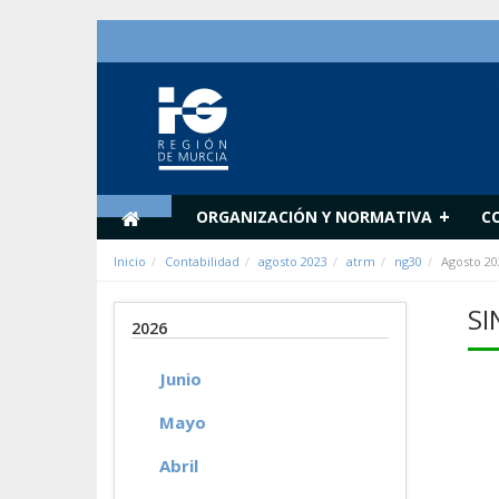
Saltar al contenido
+
ORGANIZACIÓN Y NORMATIVA
C
Inicio
Contabilidad
agosto 2023
atrm
ng30
Agosto 20
SI
2026
Junio
Mayo
Abril