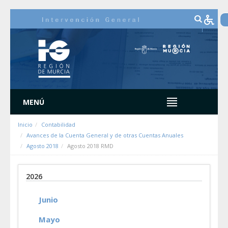
Saltar al contenido
MENÚ
Inicio
Contabilidad
Avances de la Cuenta General y de otras Cuentas Anuales
Agosto 2018
Agosto 2018 RMD
2026
Junio
Mayo