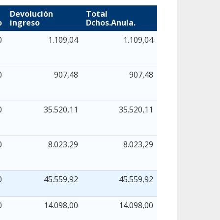
Devolución
Total
o
ingreso
Dchos.Anula.
0
1.109,04
1.109,04
0
907,48
907,48
0
35.520,11
35.520,11
0
8.023,29
8.023,29
0
45.559,92
45.559,92
0
14.098,00
14.098,00