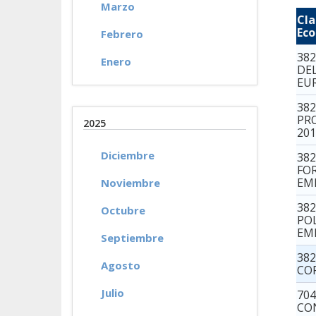
Marzo
Cla
Ec
Febrero
38
Enero
DE
EU
382
PR
2025
20
Diciembre
38
FO
EM
Noviembre
38
Octubre
POL
EM
Septiembre
38
Agosto
CO
Julio
70
CO