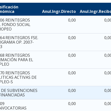
sificación
onómica
Anul.Ingr.Directo
Anul.Ingr.Recib
206 REINTEGROS
0,00
0,0
L FONDO SOCIAL
ROPEO
64 REINTEGROS FSE.
0,00
0,0
OGRAMA OP. 2007-
13
268 REINTEGROS
0,00
0,0
RMACIÓN PARA EL
PLEO
270 REINTEGROS
0,00
0,0
ITICAS ACTIVAS DE
PLEO-S
2 DE SUBVENCIONES
0,00
0,0
FINANCIADAS
409
0,00
0,0
NVOCATORIAS