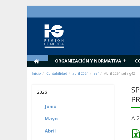
Saltar al contenido
+
ORGANIZACIÓN Y NORMATIVA
C
Inicio
Contabilidad
abril 2024
sef
Abril 2024 sef ng42
SP
2026
PR
Junio
A.
Mayo
Abril