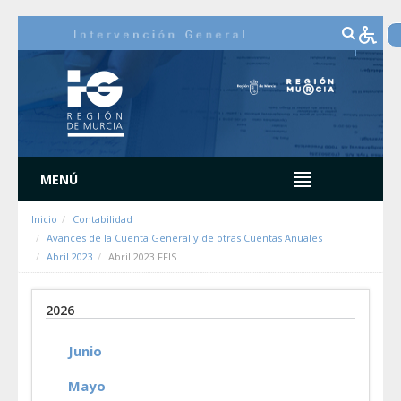
Saltar al contenido
MENÚ
Inicio
Contabilidad
Avances de la Cuenta General y de otras Cuentas Anuales
Abril 2023
Abril 2023 FFIS
2026
Junio
Mayo