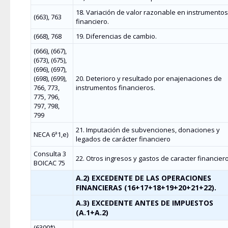
18. Variación de valor razonable en instrumentos
(663), 763
financiero.
(668), 768
19. Diferencias de cambio.
(666), (667),
(673), (675),
(696), (697),
(698), (699),
20. Deterioro y resultado por enajenaciones de
766, 773,
instrumentos financieros.
775, 796,
797, 798,
799
21. Imputación de subvenciones, donaciones y
NECA 6ª1,e)
legados de carácter financiero
Consulta 3
22. Otros ingresos y gastos de caracter financier
BOICAC 75
A.2) EXCEDENTE DE LAS OPERACIONES
FINANCIERAS (16+17+18+19+20+21+22).
A.3) EXCEDENTE ANTES DE IMPUESTOS
(A.1+A.2)
(6300*),