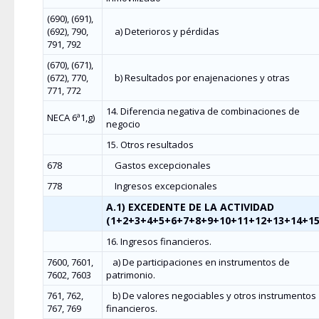
(690), (691),
(692), 790,
a) Deterioros y pérdidas
791, 792
(670), (671),
(672), 770,
b) Resultados por enajenaciones y otras
771, 772
14. Diferencia negativa de combinaciones de
NECA 6ª1,g)
negocio
15. Otros resultados
678
Gastos excepcionales
778
Ingresos excepcionales
A.1) EXCEDENTE DE LA ACTIVIDAD
(1+2+3+4+5+6+7+8+9+10+11+12+13+14+15
16. Ingresos financieros.
7600, 7601,
a) De participaciones en instrumentos de
7602, 7603
patrimonio.
761, 762,
b) De valores negociables y otros instrumentos
767, 769
financieros.