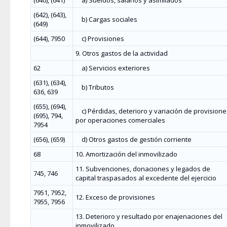
(640), (641)
a) Sueldos, salarios y asimilados
(642), (643),
b) Cargas sociales
(649)
(644), 7950
c) Provisiones
9. Otros gastos de la actividad
62
a) Servicios exteriores
(631), (634),
b) Tributos
636, 639
(655), (694),
c) Pérdidas, deterioro y variación de provision
(695), 794,
por operaciones comerciales
7954
(656), (659)
d) Otros gastos de gestión corriente
68
10. Amortización del inmovilizado
11. Subvenciones, donaciones y legados de
745, 746
capital traspasados al excedente del ejercicio
7951, 7952,
12. Exceso de provisiones
7955, 7956
13. Deterioro y resultado por enajenaciones del
inmovilizado