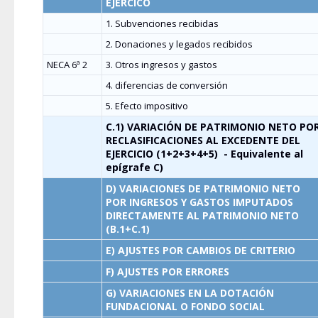
EJERCICO
1. Subvenciones recibidas
2. Donaciones y legados recibidos
NECA 6ª 2
3. Otros ingresos y gastos
4. diferencias de conversión
5. Efecto impositivo
C.1) VARIACIÓN DE PATRIMONIO NETO PO
RECLASIFICACIONES AL EXCEDENTE DEL
EJERCICIO (1+2+3+4+5)
- Equivalente al
epígrafe C)
D) VARIACIONES DE PATRIMONIO NETO
POR INGRESOS Y GASTOS IMPUTADOS
DIRECTAMENTE AL PATRIMONIO NETO
(B.1+C.1)
E) AJUSTES POR CAMBIOS DE CRITERIO
F) AJUSTES POR ERRORES
G) VARIACIONES EN LA DOTACIÓN
FUNDACIONAL O FONDO SOCIAL