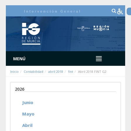
Saltar al contenido
MENÚ
Inicio
Contabilidad
abril 2018
fint
Abril 2018 FINT G2
2026
Junio
Mayo
Abril