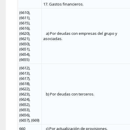
17. Gastos financieros.
(6610),
(6611),
(6615),
(6616),
(6620),
a) Por deudas con empresas del grupo y
(6621),
asociadas.
(6650),
(6651),
(6654),
(6655)
(6612),
(6613),
(6617),
(6618),
(6622),
(6623),
b) Por deudas con terceros.
(6624),
(6652),
(6653),
(6656),
(6657), (669)
660
c) Por actualización de provisiones.