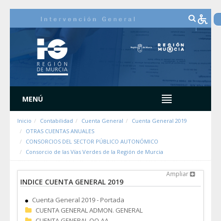
Saltar al contenido
MENÚ
Inicio
Contabilidad
Cuenta General
Cuenta General 2019
OTRAS CUENTAS ANUALES
CONSORCIOS DEL SECTOR PÚBLICO AUTONÓMICO
Consorcio de las Vías Verdes de la Región de Murcia
Ampliar
INDICE CUENTA GENERAL 2019
Cuenta General 2019 - Portada
CUENTA GENERAL ADMON. GENERAL
CUENTA GENERAL OO.AA