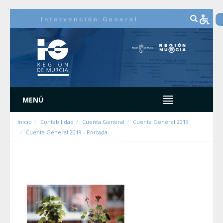
Hyppää sisältöön
MENÚ
Inicio
Contabilidad
Cuenta General
Cuenta General 2019
Cuenta General 2019 - Portada