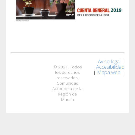
Aviso legal
|
Accesibilidad
© 2021. Todos
Mapa web
|
|
los derechos
reservados.
Comunidad
Autónoma de la
Región de
Murcia