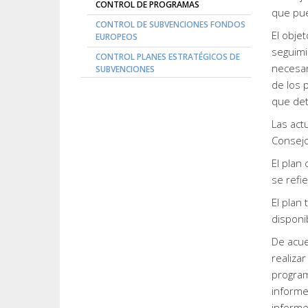
CONTROL DE PROGRAMAS
que pue
CONTROL DE SUBVENCIONES FONDOS
El obje
EUROPEOS
seguimi
CONTROL PLANES ESTRATÉGICOS DE
necesar
SUBVENCIONES
de los 
que det
Las act
Consejo
El plan
se refi
El plan
disponi
De acue
realiza
program
informe
informe