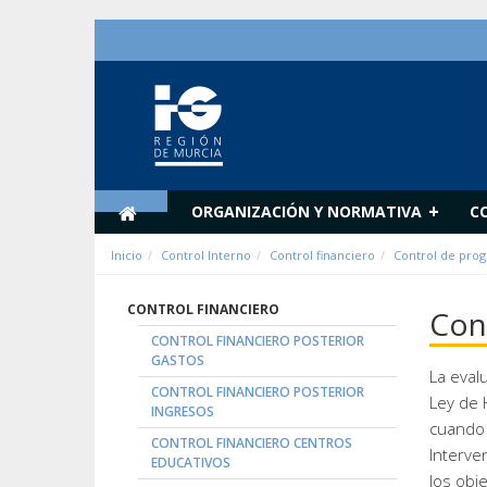
Hyppää sisältöön
+
ORGANIZACIÓN Y NORMATIVA
C
Inicio
Control Interno
Control financiero
Control de pro
CONTROL FINANCIERO
Con
CONTROL FINANCIERO POSTERIOR
GASTOS
La eval
CONTROL FINANCIERO POSTERIOR
Ley de 
INGRESOS
cuando 
CONTROL FINANCIERO CENTROS
Interve
EDUCATIVOS
los obj