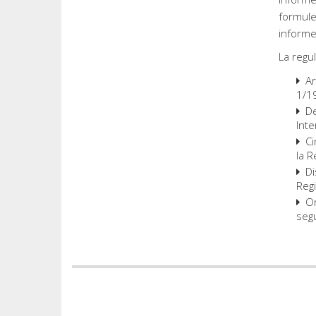
formule
informe 
La regu
Ar
1/1
De
Int
Ci
la R
Di
Regi
Or
seg