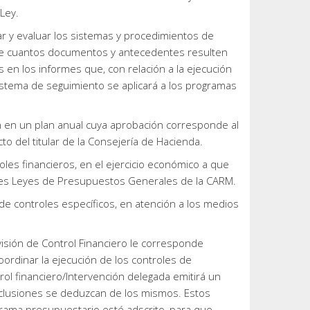
Ley.
zar y evaluar los sistemas y procedimientos de
 de cuantos documentos y antecedentes resulten
 en los informes que, con relación a la ejecución
istema de seguimiento se aplicará a los programas
n en un plan anual cuya aprobación corresponde al
 del titular de la Consejería de Hacienda.
les financieros, en el ejercicio económico a que
tes Leyes de Presupuestos Generales de la CARM.
 de controles específicos, en atención a los medios
visión de Control Financiero le corresponde
ordinar la ejecución de los controles de
rol financiero/Intervención delegada emitirá un
nclusiones se deduzcan de los mismos. Estos
ograma presupuestario esté adscrito, para que