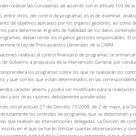
den realizar las Consejerías de acuerdo con el artículo 103 de la 
to, entre otros, del control de programas es el de examinar, anali
ento de objetivos aplicados por los órganos gestores, así como
ios para determinar el grado de fiabilidad de los datos contenidos
programas, deban rendir los órganos gestores responsables. El s
ermine la Ley de Presupuestos Generales de la CARM.
uaciones relativas al control financiero de programas se enmarca
 de Gobierno a propuesta de la Intervención General, por conducto
 comprenderá los programas sobre los que se realizarán los contro
era, y que son los que están determinados en las correspondien
 tendrá carácter abierto y podrá ser modificado para la realización
bles y por otras razones debidamente ponderadas.
rdo con el artículo 27 del Decreto 73/2008, de 2 de mayo, a la Di
r directamente los controles de programas que se determinen y co
as que realicen las intervenciones delegadas. La División de cont
 escrito en el que se harán constar cuantas observaciones y co
s se remiten al titular de la Consejería u organismo al que el pr