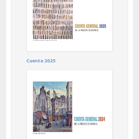
Cuenta 2025