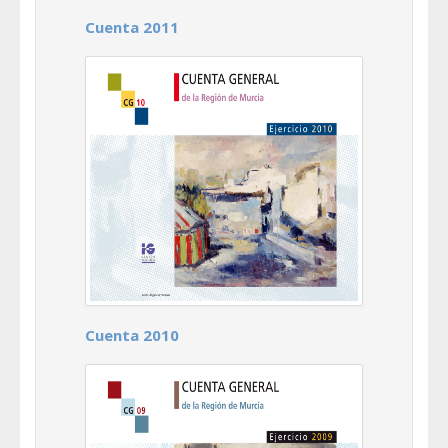
Cuenta 2011
Cuenta 2010