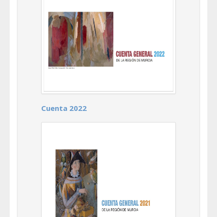
Cuenta 2022