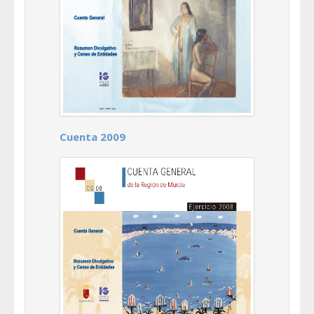
Cuenta 2009