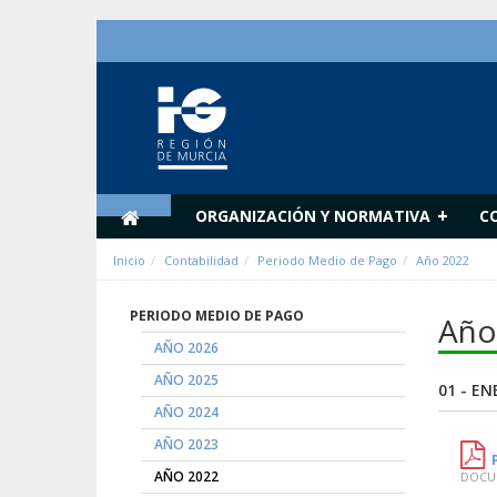
Hyppää sisältöön
+
ORGANIZACIÓN Y NORMATIVA
C
Inicio
Contabilidad
Periodo Medio de Pago
Año 2022
PERIODO MEDIO DE PAGO
Año
AÑO 2026
AÑO 2025
01 - E
AÑO 2024
AÑO 2023
AÑO 2022
DOCUM