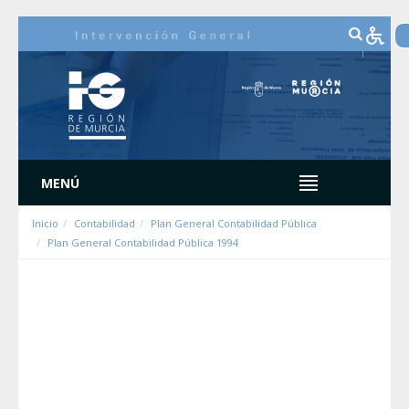
Hyppää sisältöön
MENÚ
Inicio
Contabilidad
Plan General Contabilidad Pública
Plan General Contabilidad Pública 1994