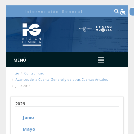
Saut au contenu
MENÚ
Inicio
Contabilidad
Avances de la Cuenta General y de otras Cuentas Anuales
Julio 2018
2026
Junio
Mayo