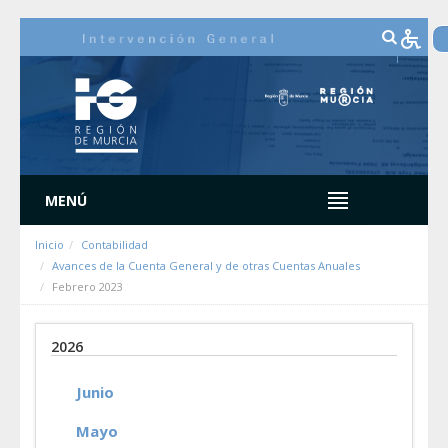
Saut au contenu
MENÚ
Inicio
Contabilidad
Avances de la Cuenta General y de otras Cuentas Anuales
Febrero 2023
2026
Junio
Mayo