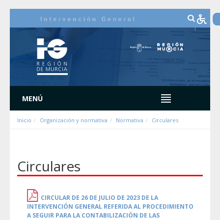
Saut au contenu
MENÚ
Inicio
Organización y normativa
Normativa
Circulares
Circulares
CIRCULAR DE 26 DE JULIO DE 2023 DE LA
INTERVENCIÓN GENERAL REFERIDA AL PROCEDIMIENTO
A SEGUIR PARA LA CONTABILIZACIÓN DE LAS