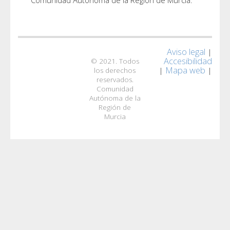
Comunidad Autónoma de la Región de Murcia.
Aviso legal
|
Accesibilidad
© 2021. Todos
Mapa web
|
|
los derechos
reservados.
Comunidad
Autónoma de la
Región de
Murcia