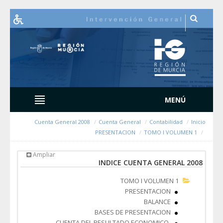
Cuenta General 2008
Cuenta Gen
PRESENTACI
Ampliar
INDICE C
TOM
P
BASES DE P
CUENTA DEL RESULTADO