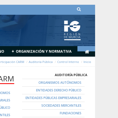
דלג לתוכן
+
NO
ORGANIZACIÓN Y NORMATIVA
articipación CARM
Auditoría Pública
Control Interno
Inicio
AUDITORÍA PÚBLICA
CARM
ORGANISMOS AUTÓNOMOS
ENTIDADES DERECHO PÚBLICO
NOMOS
ENTIDADES PÚBLICAS EMPRESARIALES
RIALES
SOCIEDADES MERCANTILES
ÚBLICO
FUNDACIONES
NTILES