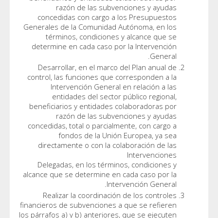
razón de las subvenc
concedidas con cargo a lo
Generales de la Comunidad Au
términos, condiciones y 
determine en cada caso por l
Desarrollar, en el marco de
control, las funciones que co
Intervención General en
entidades del sector pú
beneficiarios y entidades co
razón de las subvenc
concedidas, total o parcialmen
fondos de la Unión E
directamente o con la cola
Delegadas, en los términos
alcance que se determine en ca
Interv
Realizar la coordinación d
financieros de subvenciones a q
los párrafos a) y b) anteriores, 