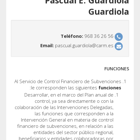
Pascual 
Teléfono
Email:
pascual.gua
Al Servicio de Control Financie
:
le corresponden las si
Desarrollar, en el marco de
control, ya sea direct
colaboración de las Intervenci
las funciones que cor
Intervención General en mat
financiero de subvenciones, en
entidades del sector pú
beneficiarios y entidades co