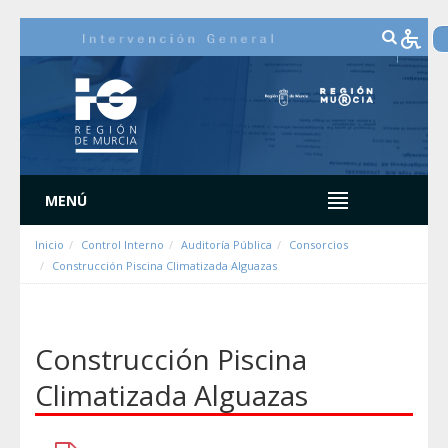
Zum Inhalt wechseln
MENÚ
Inicio
Control Interno
Auditoría Pública
Consorcios
Construcción Piscina Climatizada Alguazas
Construcción Piscina
Climatizada Alguazas