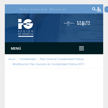
Zum Inhalt wechseln
MENÚ
Inicio
Contabilidad
Plan General Contabilidad Pública
Modificación Plan General de Contabilidad Pública 2017